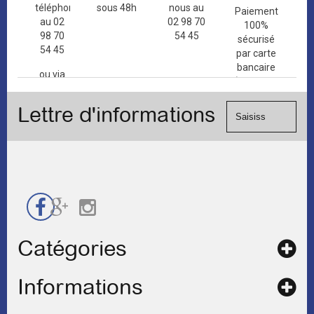
téléphone
sous 48h
nous au
Paiement
au 02
02 98 70
100%
98 70
54 45
sécurisé
54 45
par carte
bancaire
ou via
(Mastercard,
le
Visa, ...) et
formulaire
Lettre d'informations
chèque.
de
contact
Catégories
Informations