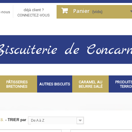
Panier
déjà client ?
(vide)
z-nous
CONNECTEZ-VOUS
PÂTISSERIES
CARAMEL AU
PRODUIT
AUTRES BISCUITS
BRETONNES
BEURRE SALÉ
TERRO
s.
- TRIER par
De A à Z