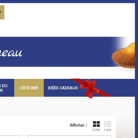
S DU
CÔTÉ MER
IDÉES CADEAUX
IR
Afficher :
Grille
Liste