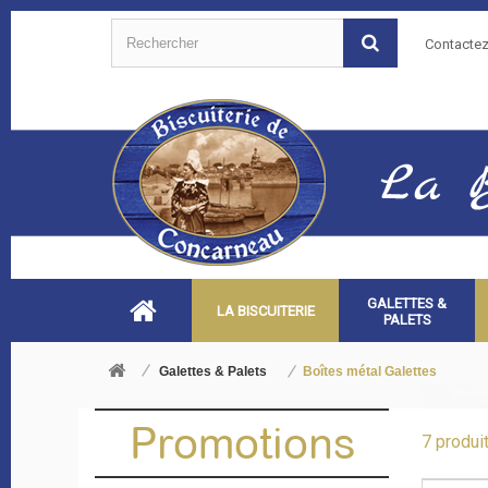
Contacte
GALETTES &
LA BISCUITERIE
PALETS
Galettes & Palets
Boîtes métal Galettes
Promotions
7 produit