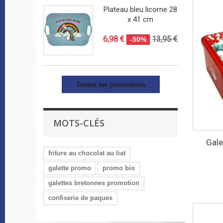
Plateau bleu licorne 28
x 41 cm
6,98 €
13,95 €
-50%
Toutes les promotions
MOTS-CLÉS
Gale
friture au chocolat au liat
galette promo
promo bio
galettes bretonnes promotion
confiserie de paques