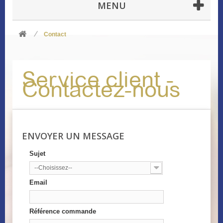
MENU
Contact
Service client -
Contactez-nous
ENVOYER UN MESSAGE
Sujet
--Choisissez--
Email
Référence commande