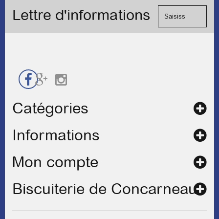
Visa, ...) et
formulaire
Lettre d'informations
chèque.
de
contact
Catégories
Informations
Mon compte
Biscuiterie de Concarneau