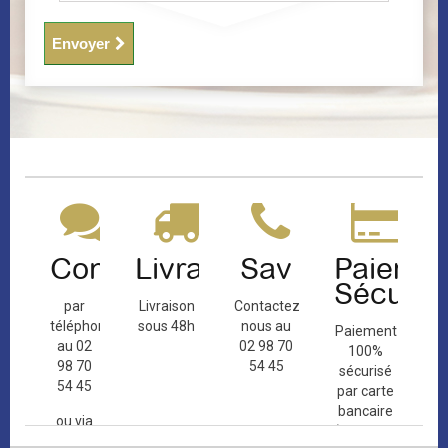
Envoyer
Contact
Livraison
Sav
Paiemen
Sécuris
par
Livraison
Contactez-
téléphone
sous 48h
nous au
Paiement
au 02
02 98 70
100%
98 70
54 45
sécurisé
54 45
par carte
bancaire
ou via
(Mastercard,
le