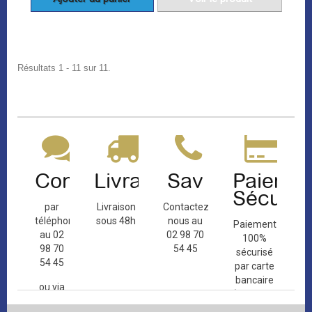
Résultats 1 - 11 sur 11.
Contact
Livraison
Sav
Paiemen
Sécuris
par
Livraison
Contactez-
téléphone
sous 48h
nous au
Paiement
au 02
02 98 70
100%
98 70
54 45
sécurisé
54 45
par carte
bancaire
ou via
(Mastercard,
le
Visa, ...) et