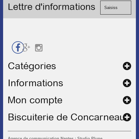
formulaire
Lettre d'informations
chèque.
de
contact
Catégories
Informations
Mon compte
Biscuiterie de Concarneau
Agence de communication Nantes : Studio Plune