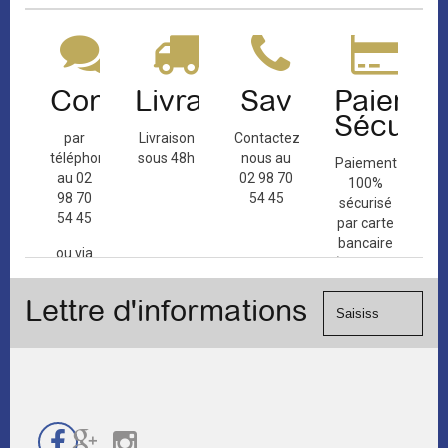
Contact
Livraison
Sav
Paiemen
Sécuris
par
Livraison
Contactez-
téléphone
sous 48h
nous au
Paiement
au 02
02 98 70
100%
98 70
54 45
sécurisé
54 45
par carte
bancaire
ou via
(Mastercard,
le
Visa, ...) et
formulaire
Lettre d'informations
chèque.
de
contact