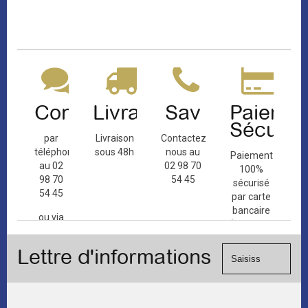
Contact
Livraison
Sav
Paiemen
Sécuris
par
Livraison
Contactez-
téléphone
sous 48h
nous au
Paiement
au 02
02 98 70
100%
98 70
54 45
sécurisé
54 45
par carte
bancaire
ou via
(Mastercard,
le
Visa, ...) et
formulaire
Lettre d'informations
chèque.
de
contact