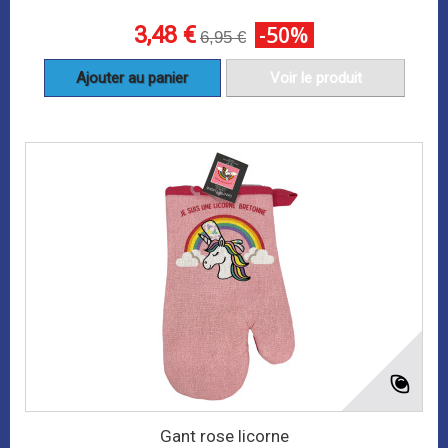
3,48 €
-50%
6,95 €
Ajouter au panier
Voir le produit
Gant rose licorne