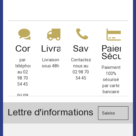
Contact
Livraison
Sav
Paiemen
Sécuris
par
Livraison
Contactez-
téléphone
sous 48h
nous au
Paiement
au 02
02 98 70
100%
98 70
54 45
sécurisé
54 45
par carte
bancaire
ou via
(Mastercard,
le
Visa, ...) et
formulaire
Lettre d'informations
chèque.
de
contact