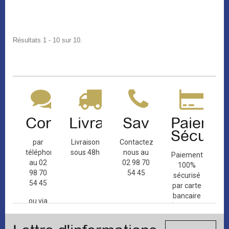
Résultats 1 - 10 sur 10.
Contact
Livraison
Sav
Paiemen
Sécuris
par
Livraison
Contactez-
téléphone
sous 48h
nous au
Paiement
au 02
02 98 70
100%
98 70
54 45
sécurisé
54 45
par carte
bancaire
ou via
(Mastercard,
le
Visa, ...) et
formulaire
chèque.