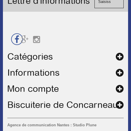
Lettre d'informations
de
contact
Catégories
Informations
Mon compte
Biscuiterie de Concarneau
Agence de communication Nantes : Studio Plune