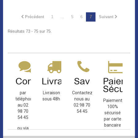
Précédent
1
...
5
6
7
Suivant
Résultats 73 - 75 sur 75.
Contact
Livraison
Sav
Paiemen
Sécuris
par
Livraison
Contactez-
téléphone
sous 48h
nous au
Paiement
au 02
02 98 70
100%
98 70
54 45
sécurisé
54 45
par carte
bancaire
ou via
(Mastercard,
le
Visa, ...) et