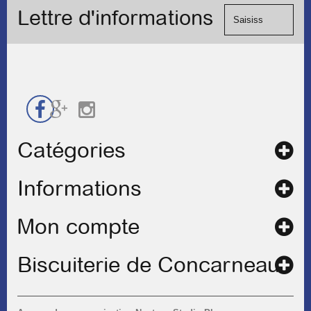
formulaire
Lettre d'informations
chèque.
de
contact
Catégories
Informations
Mon compte
Biscuiterie de Concarneau