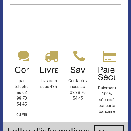
Contact
Livraison
Sav
Paiemen
Sécuris
par
Livraison
Contactez-
téléphone
sous 48h
nous au
Paiement
au 02
02 98 70
100%
98 70
54 45
sécurisé
54 45
par carte
bancaire
ou via
(Mastercard,
le
Visa, ...) et
formulaire
chèque.