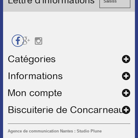
Lettre d'informations
de
contact
Catégories
Informations
Mon compte
Biscuiterie de Concarneau
Agence de communication Nantes : Studio Plune