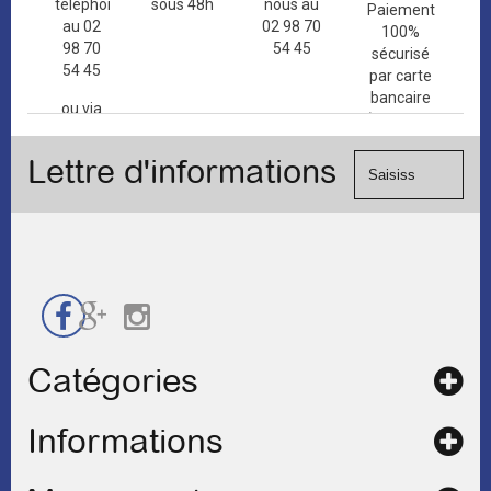
téléphone
sous 48h
nous au
Paiement
au 02
02 98 70
100%
98 70
54 45
sécurisé
54 45
par carte
bancaire
ou via
(Mastercard,
le
Visa, ...) et
formulaire
Lettre d'informations
chèque.
de
contact
Catégories
Informations