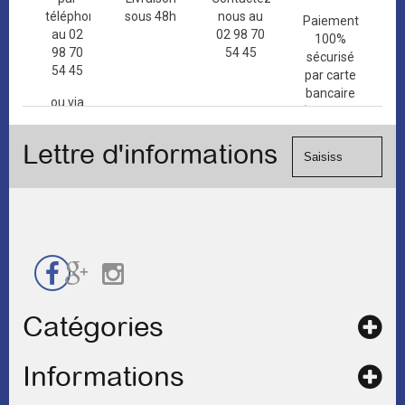
téléphone
sous 48h
nous au
Paiement
au 02
02 98 70
100%
98 70
54 45
sécurisé
54 45
par carte
bancaire
ou via
(Mastercard,
le
Visa, ...) et
formulaire
Lettre d'informations
chèque.
de
contact
Catégories
Informations