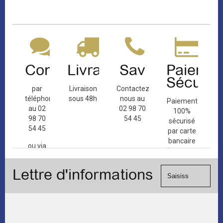
Contact
Livraison
Sav
Paiemen
Sécuris
par
Livraison
Contactez-
téléphone
sous 48h
nous au
Paiement
au 02
02 98 70
100%
98 70
54 45
sécurisé
54 45
par carte
bancaire
ou via
(Mastercard,
le
Visa, ...) et
formulaire
Lettre d'informations
chèque.
de
contact