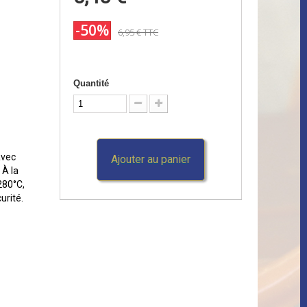
x
-50%
6,95 €
TTC
Quantité
avec
Ajouter au panier
 À la
 280°C,
urité.