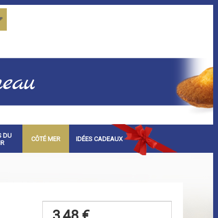
S DU
CÔTÉ MER
IDÉES CADEAUX
IR
3,48 €