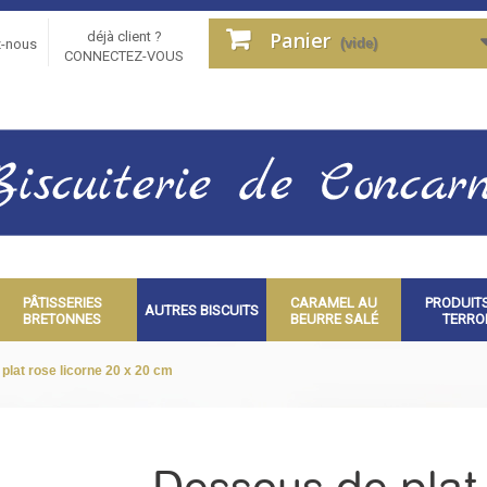
Panier
déjà client ?
(vide)
z-nous
CONNECTEZ-VOUS
PÂTISSERIES
CARAMEL AU
PRODUIT
AUTRES BISCUITS
BRETONNES
BEURRE SALÉ
TERRO
plat rose licorne 20 x 20 cm