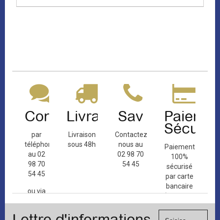
Contact
Livraison
Sav
Paiemen
Sécuris
par
Livraison
Contactez-
téléphone
sous 48h
nous au
Paiement
au 02
02 98 70
100%
98 70
54 45
sécurisé
54 45
par carte
bancaire
ou via
(Mastercard,
le
Visa, ...) et
formulaire
Lettre d'informations
chèque.