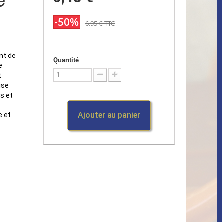
e
-50%
6,95 €
TTC
nt de
Quantité
e
t
ise
s et
Ajouter au panier
e et