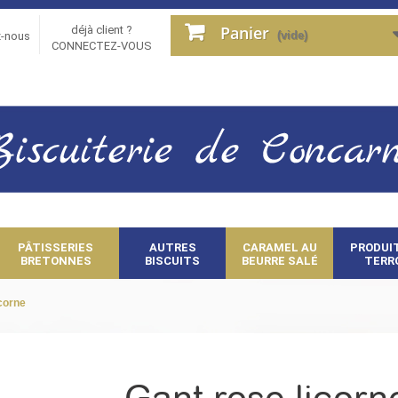
Panier
déjà client ?
(vide)
z-nous
CONNECTEZ-VOUS
PÂTISSERIES
AUTRES
CARAMEL AU
PRODUI
BRETONNES
BISCUITS
BEURRE SALÉ
TERR
icorne