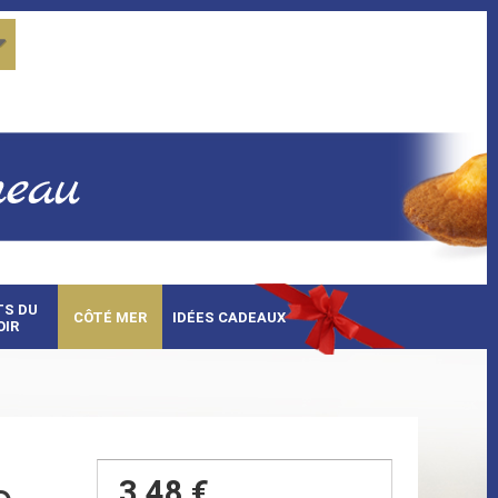
TS DU
CÔTÉ MER
IDÉES CADEAUX
OIR
3,48 €