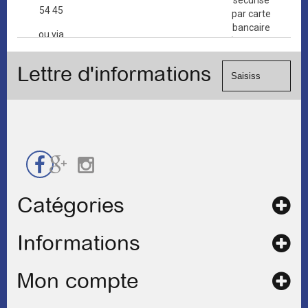
sécurisé
54 45
par carte
bancaire
ou via
(Mastercard,
le
Visa, ...) et
formulaire
Lettre d'informations
chèque.
de
contact
Catégories
Informations
Mon compte