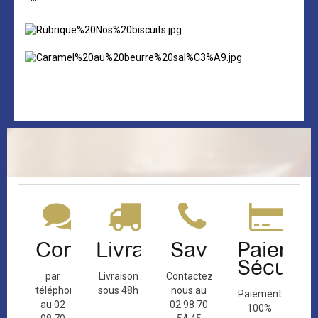
Contact
Livraison
Sav
Paiemen
Sécuris
par
Livraison
Contactez-
téléphone
sous 48h
nous au
Paiement
au 02
02 98 70
100%