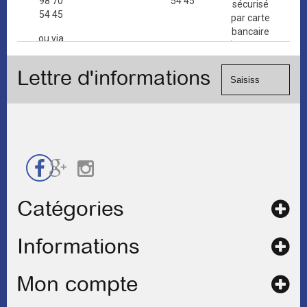
98 70
54 45
sécurisé
54 45
par carte
bancaire
ou via
(Mastercard,
le
Visa, ...) et
formulaire
Lettre d'informations
chèque.
de
contact
Catégories
Informations
Mon compte