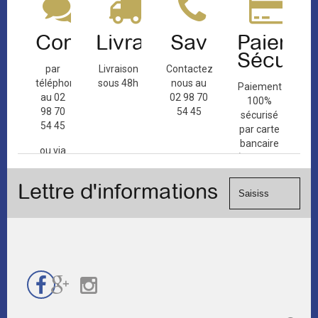
Contact
Livraison
Sav
Paiemen
Sécuris
par
Livraison
Contactez-
téléphone
sous 48h
nous au
Paiement
au 02
02 98 70
100%
98 70
54 45
sécurisé
54 45
par carte
bancaire
ou via
(Mastercard,
le
Visa, ...) et
formulaire
Lettre d'informations
chèque.
de
contact