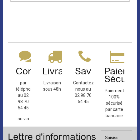
Contact
Livraison
Sav
Paiemen
Sécuris
par
Livraison
Contactez-
téléphone
sous 48h
nous au
Paiement
au 02
02 98 70
100%
98 70
54 45
sécurisé
54 45
par carte
bancaire
ou via
(Mastercard,
le
Visa, ...) et
formulaire
Lettre d'informations
chèque.
de