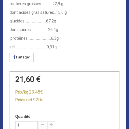
matières grasses.............22,9 g
dont acides gras saturés..15,6 g
glucides.........................67,2g
dont sucres....................26,4g.
protéines...........................6,3g
sel.....................................0,91g
Partager
21,60 €
23.48€
Prix/kg
920g
Poids net
Quantité