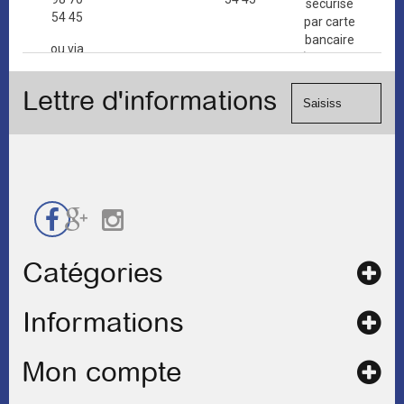
sécurisé
54 45
par carte
bancaire
ou via
(Mastercard,
le
Visa, ...) et
formulaire
Lettre d'informations
chèque.
de
contact
Catégories
Informations
Mon compte