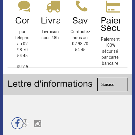
Contact
Livraison
Sav
Paiemen
Sécuris
par
Livraison
Contactez-
téléphone
sous 48h
nous au
Paiement
au 02
02 98 70
100%
98 70
54 45
sécurisé
54 45
par carte
bancaire
ou via
(Mastercard,
le
Visa, ...) et
formulaire
Lettre d'informations
chèque.
de
contact