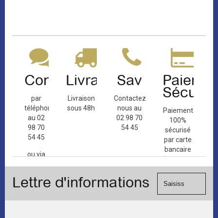
Contact
Livraison
Sav
Paiemen
Sécuris
par
Livraison
Contactez-
téléphone
sous 48h
nous au
Paiement
au 02
02 98 70
100%
98 70
54 45
sécurisé
54 45
par carte
bancaire
ou via
(Mastercard,
le
Visa, ...) et
formulaire
Lettre d'informations
chèque.
de
contact