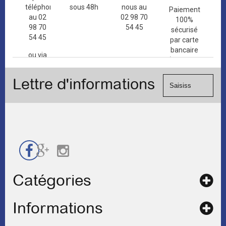
téléphone
sous 48h
nous au
Paiement
au 02
02 98 70
100%
98 70
54 45
sécurisé
54 45
par carte
bancaire
ou via
(Mastercard,
le
Visa, ...) et
formulaire
Lettre d'informations
chèque.
de
contact
Catégories
Informations