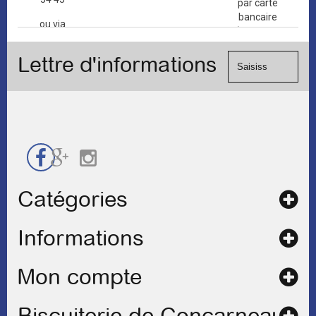
par carte
bancaire
ou via
(Mastercard,
le
Visa, ...) et
formulaire
Lettre d'informations
chèque.
de
contact
Catégories
Informations
Mon compte
Biscuiterie de Concarneau