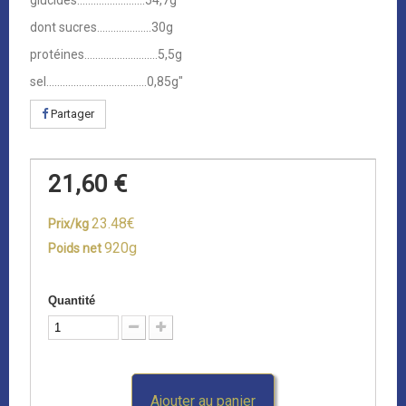
glucides.........................54,7g
dont sucres....................30g
protéines...........................5,5g
sel.....................................0,85g"
Partager
21,60 €
23.48€
Prix/kg
920g
Poids net
Quantité
Ajouter au panier