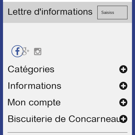
le
Visa, ...) et
formulaire
Lettre d'informations
chèque.
de
contact
Catégories
Informations
Mon compte
Biscuiterie de Concarneau