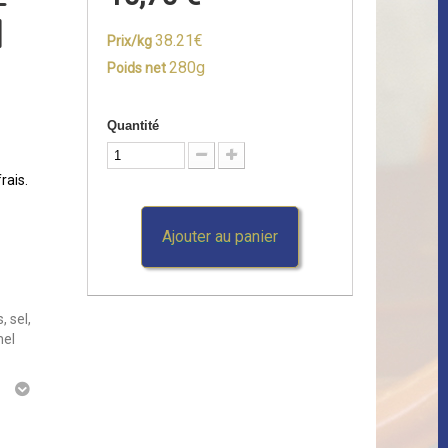
-
l
38.21€
Prix/kg
280g
Poids net
Quantité
rais.
Ajouter au panier
, sel,
mel
g