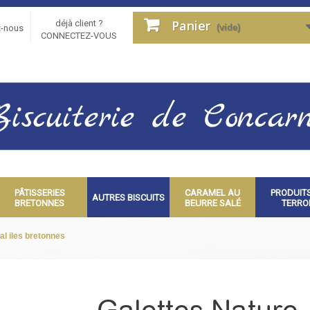
Panier
déjà client ?
(vide)
z-nous
CONNECTEZ-VOUS
PÂTISSERIES
CARAMEL AU
PRODUIT
AUTRES BISCUITS
BRETONNES
BEURRE SALÉ
TERRO
al iles bretonnes