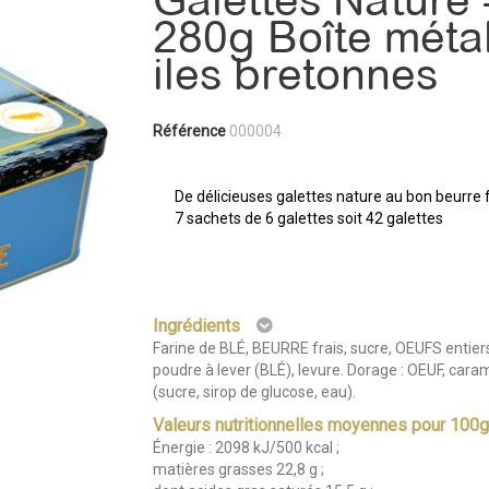
Galettes Nature 
280g Boîte méta
iles bretonnes
Référence
000004
De délicieuses galettes nature au bon beurre f
7 sachets de 6 galettes soit 42 galettes
Ingrédients
Farine de BLÉ, BEURRE frais, sucre, OEUFS entiers
poudre à lever (BLÉ), levure. Dorage : OEUF, cara
(sucre, sirop de glucose, eau).
Valeurs nutritionnelles moyennes pour 100
Énergie : 2098 kJ/500 kcal ;
matières grasses 22,8 g ;