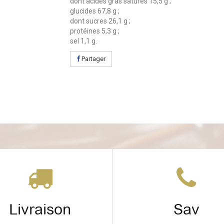
dont acides gras saturés 15,5 g ;
glucides 67,8 g ;
dont sucres 26,1 g ;
protéines 5,3 g ;
sel 1,1 g.
Partager
Livraison
Sav