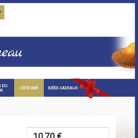
S DU
CÔTÉ MER
IDÉES CADEAUX
IR
10,70 €