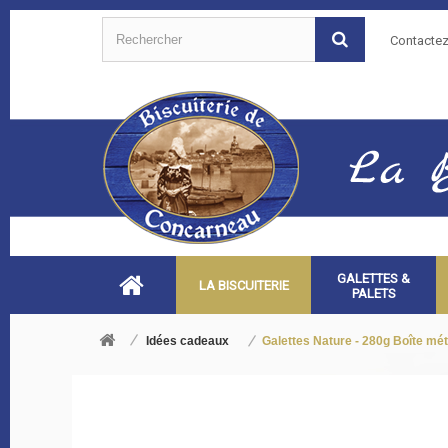
Contacte
GALETTES &
LA BISCUITERIE
PALETS
Idées cadeaux
Galettes Nature - 280g Boîte mét