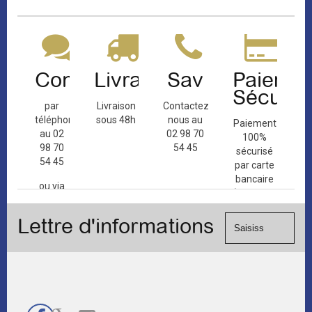
Contact
Livraison
Sav
Paiemen
Sécuris
par
Livraison
Contactez-
téléphone
sous 48h
nous au
Paiement
au 02
02 98 70
100%
98 70
54 45
sécurisé
54 45
par carte
bancaire
ou via
(Mastercard,
le
Visa, ...) et
formulaire
Lettre d'informations
chèque.
de
contact