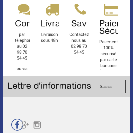
Contact
Livraison
Sav
Paiemen
Sécuris
par
Livraison
Contactez-
téléphone
sous 48h
nous au
Paiement
au 02
02 98 70
100%
98 70
54 45
sécurisé
54 45
par carte
bancaire
ou via
(Mastercard,
le
Visa, ...) et
formulaire
Lettre d'informations
chèque.
de
contact