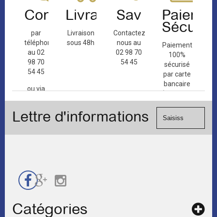
Contact
Livraison
Sav
Paiemen
Sécuris
par
Livraison
Contactez-
téléphone
sous 48h
nous au
Paiement
au 02
02 98 70
100%
98 70
54 45
sécurisé
54 45
par carte
bancaire
ou via
(Mastercard,
le
Visa, ...) et
formulaire
Lettre d'informations
chèque.
de
contact
Catégories