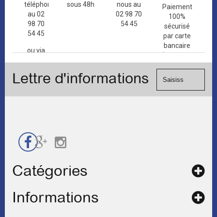
téléphone
sous 48h
nous au
Paiement
au 02
02 98 70
100%
98 70
54 45
sécurisé
54 45
par carte
bancaire
ou via
(Mastercard,
le
Visa, ...) et
formulaire
Lettre d'informations
chèque.
de
contact
Catégories
Informations