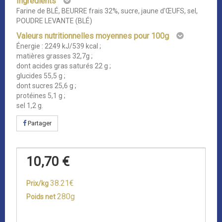
Ingrédients
Farine de BLÉ, BEURRE frais 32%, sucre, jaune d'ŒUFS, sel,
POUDRE LEVANTE (BLÉ)
Valeurs nutritionnelles moyennes pour 100g
Énergie : 2249 kJ/539 kcal ;
matières grasses 32,7g ;
dont acides gras saturés 22 g ;
glucides 55,5 g ;
dont sucres 25,6 g ;
protéines 5,1 g ;
sel 1,2 g.
Partager
10,70 €
38.21€
Prix/kg
280g
Poids net