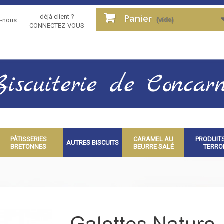
Panier
déjà client ?
(vide)
z-nous
CONNECTEZ-VOUS
PÂTISSERIES
CARAMEL AU
PRODUIT
AUTRES BISCUITS
BRETONNES
BEURRE SALÉ
TERRO