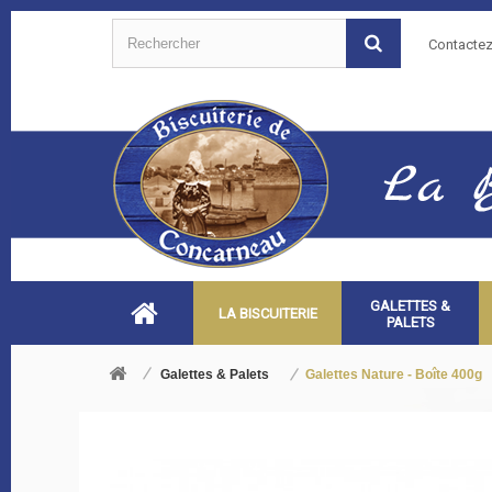
Contacte
GALETTES &
LA BISCUITERIE
PALETS
Galettes & Palets
Galettes Nature - Boîte 400g