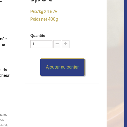
-
24.87€
Prix/kg
400g
Poids net
Quantité
gnée
une
Ajouter au panier
hets
îcheur
ucre,
es -
ucre,