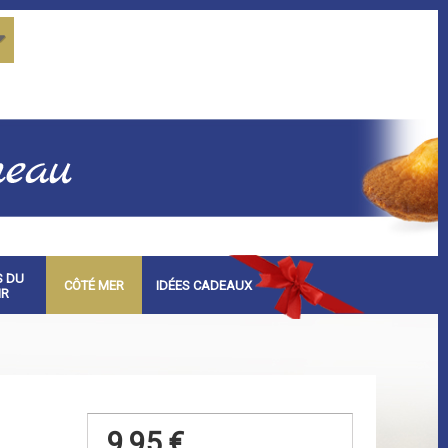
S DU
CÔTÉ MER
IDÉES CADEAUX
IR
9,95 €