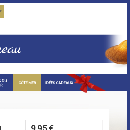
S DU
CÔTÉ MER
IDÉES CADEAUX
IR
9,95 €