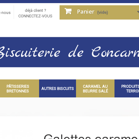
Panier
déjà client ?
(vide)
z-nous
CONNECTEZ-VOUS
PÂTISSERIES
CARAMEL AU
PRODUIT
AUTRES BISCUITS
BRETONNES
BEURRE SALÉ
TERRO