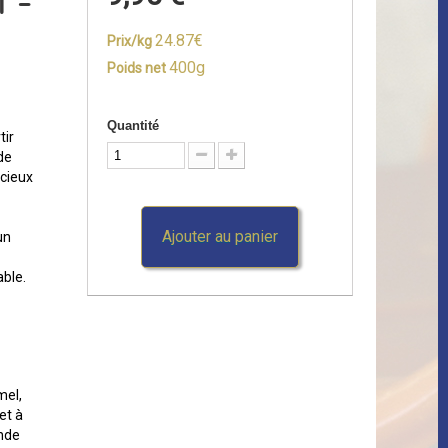
 -
24.87€
Prix/kg
400g
Poids net
Quantité
tir
de
icieux
Ajouter au panier
un
able.
mel,
et à
ande