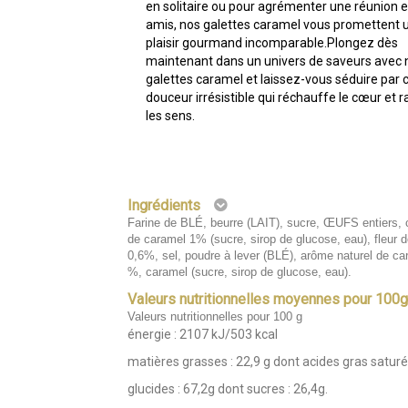
en solitaire ou pour agrémenter une réunion 
amis, nos galettes caramel vous promettent 
plaisir gourmand incomparable.Plongez dès
maintenant dans un univers de saveurs avec 
galettes caramel et laissez-vous séduire par 
douceur irrésistible qui réchauffe le cœur et r
les sens.
Ingrédients
Farine de BLÉ, beurre (LAIT), sucre, ŒUFS entiers,
de caramel 1% (sucre, sirop de glucose, eau), fleur d
0,6%, sel, poudre à lever (BLÉ), arôme naturel de ca
%, caramel (sucre, sirop de glucose, eau).
Valeurs nutritionnelles moyennes pour 100
Valeurs nutritionnelles pour 100 g
énergie : 2107 kJ/503 kcal
matières grasses : 22,9 g dont acides gras saturé
glucides : 67,2g dont sucres : 26,4g.