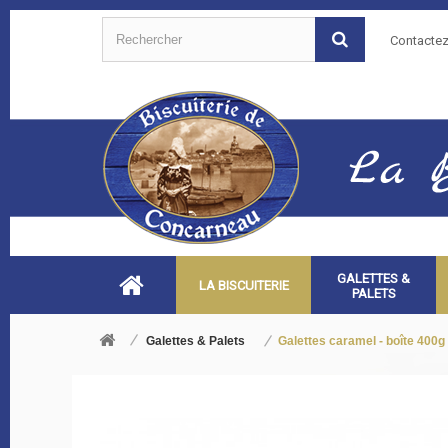
Contacte
GALETTES &
LA BISCUITERIE
PALETS
Galettes & Palets
Galettes caramel - boîte 400g