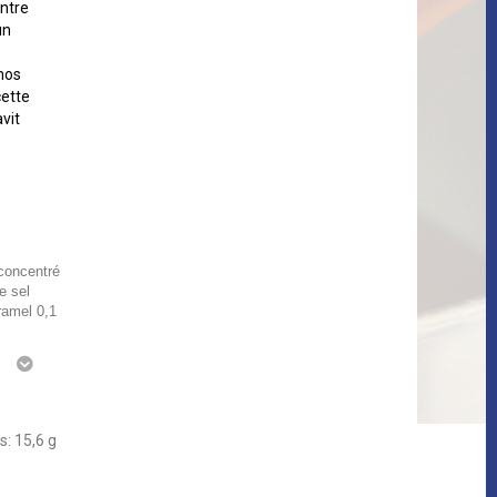
entre
un
nos
cette
avit
 concentré
e sel
ramel 0,1
g
s: 15,6 g