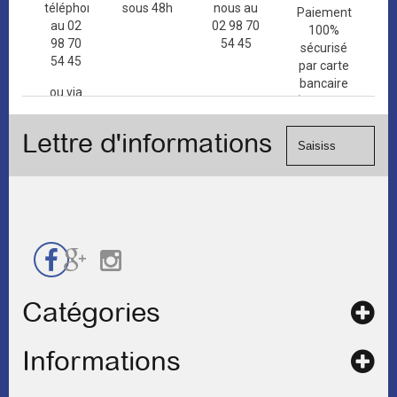
téléphone
sous 48h
nous au
Paiement
au 02
02 98 70
100%
98 70
54 45
sécurisé
54 45
par carte
bancaire
ou via
(Mastercard,
le
Visa, ...) et
formulaire
Lettre d'informations
chèque.
de
contact
Catégories
Informations