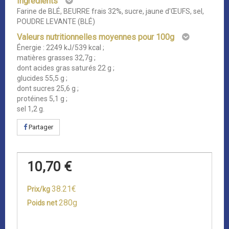
Ingrédients
Farine de BLÉ, BEURRE frais 32%, sucre, jaune d'ŒUFS, sel,
POUDRE LEVANTE (BLÉ)
Valeurs nutritionnelles moyennes pour 100g
Énergie : 2249 kJ/539 kcal ;
matières grasses 32,7g ;
dont acides gras saturés 22 g ;
glucides 55,5 g ;
dont sucres 25,6 g ;
protéines 5,1 g ;
sel 1,2 g.
Partager
10,70 €
38.21€
Prix/kg
280g
Poids net