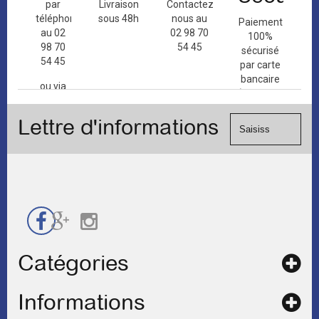
par
Livraison
Contactez-
téléphone
sous 48h
nous au
Paiement
au 02
02 98 70
100%
98 70
54 45
sécurisé
54 45
par carte
bancaire
ou via
(Mastercard,
le
Visa, ...) et
formulaire
Lettre d'informations
chèque.
de
contact
Catégories
Informations